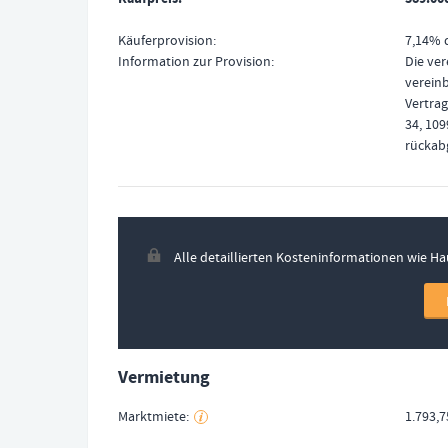
Käuferprovision
7,14% d
Information zur Provision
Die ver
vereinb
Vertrag
34, 109
rückab
Alle detaillierten Kosteninformationen wie H
Vermietung
Marktmiete
1.793,7