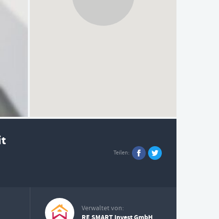
it
Teilen
Verwaltet von:
RE SMART Invest GmbH