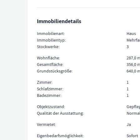
Immobiliendetails
Immobilienart
Haus
Immobilientyp
Mehrfa
Stockwerke
3
Wohnfläche
287,0 
Gesamtfläche
356,0 
Grundstücksgröße
640,0 
Zimmer
1
Schlafzimmer
1
Badezimmer
1
Objektzustand
Gepfle
Qualität der Ausstattung
Norma
Vermietet
Ja
Eigenbedarfsmöglichkeit
Sofort