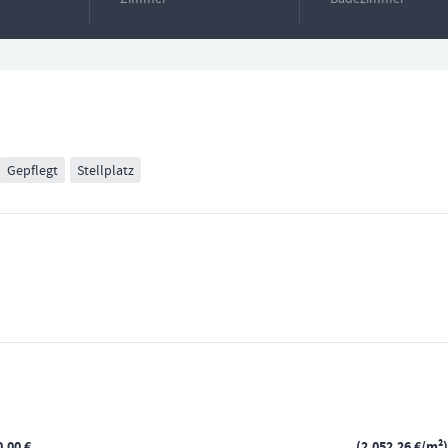
Gepflegt
Stellplatz
0,00 €
2.052,26 €/m²