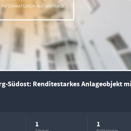
g-Südost: Renditestarkes Anlageobjekt m
1
1
Zimmer
Badezimmer