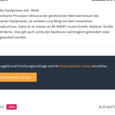
es Kaufpreises inkl. MwSt.
einbarte Provision inklusive der gesetzlichen Mehrwertsteuer des
arten Kaufpreises, ist verdient und fällig mit dem notariellen
sabschluss. Diese ist zu leisten an RE SMART Invest GmbH, Skalitzer Straße
99 Berlin. Dies gilt auch sollte der Kaufpreis nachträglich gemindert oder
gewickelt werden.
ausgeld und Erhaltungsrücklage sind im
Dokumenten Center
einsehbar.
Dokumenten Center
5 €
-44%
6,25 €/m²