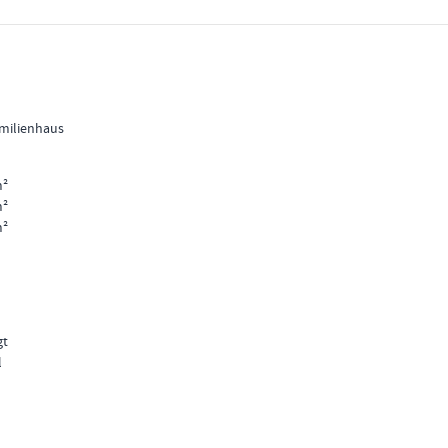
milienhaus
m²
m²
m²
gt
l