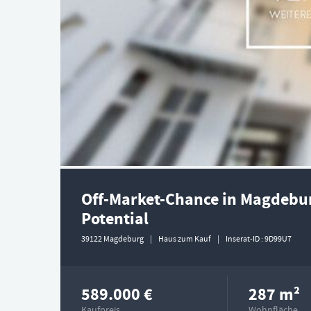
Off-Market-Chance in Magdebur
Potential
39122 Magdeburg
Haus zum Kauf
Inserat-ID
9D99U7
589.000 €
287 m²
Kaufpreis
Wohnfläche