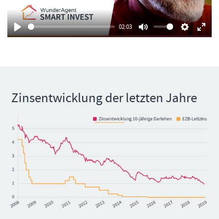
02:03
Play
Mute
Settings
Enter
fullsc
Zinsentwicklung der letzten Jahre