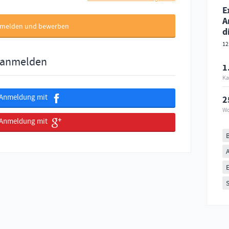
E
A
melden und bewerben
d
12
 anmelden
1
Ka
Anmeldung mit
2
Wo
Anmeldung mit
S