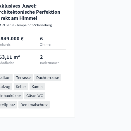
xklusives Juwel:
rchitektonische Perfektion
irekt am Himmel
159 Berlin - Tempelhof-Schöneberg
.849.000 €
6
ufpreis
Zimmer
53,11 m²
2
hnfläche
Badezimmer
Balkon
Terrasse
Dachterrasse
Aufzug
Keller
Kamin
Einbauküche
Gäste-WC
tellplatz
Denkmalschutz