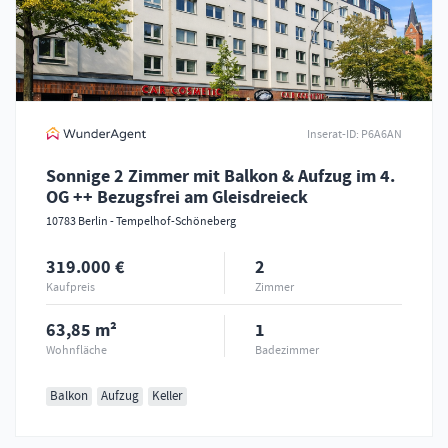
Inserat-ID
P6A6AN
Sonnige 2 Zimmer mit Balkon & Aufzug im 4.
OG ++ Bezugsfrei am Gleisdreieck
10783 Berlin - Tempelhof-Schöneberg
319.000 €
2
Kaufpreis
Zimmer
63,85 m²
1
Wohnfläche
Badezimmer
Balkon
Aufzug
Keller