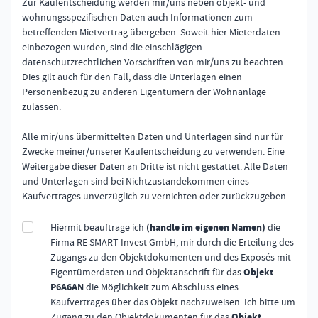
Zur Kaufentscheidung werden mir/uns neben objekt- und 
wohnungsspezifischen Daten auch Informationen zum 
betreffenden Mietvertrag übergeben. Soweit hier Mieterdaten 
einbezogen wurden, sind die einschlägigen 
datenschutzrechtlichen Vorschriften von mir/uns zu beachten. 
Dies gilt auch für den Fall, dass die Unterlagen einen 
Personenbezug zu anderen Eigentümern der Wohnanlage 
zulassen.

Alle mir/uns übermittelten Daten und Unterlagen sind nur für 
Zwecke meiner/unserer Kaufentscheidung zu verwenden. Eine 
Weitergabe dieser Daten an Dritte ist nicht gestattet. Alle Daten 
und Unterlagen sind bei Nichtzustandekommen eines 
Kaufvertrages unverzüglich zu vernichten oder zurückzugeben.
Hiermit beauftrage ich
(
handle im eigenen Namen
)
die
Firma RE SMART Invest GmbH, mir durch die Erteilung des
Zugangs zu den Objektdokumenten und des Exposés mit
Eigentümerdaten und Objektanschrift für das
Objekt
P6A6AN
die Möglichkeit zum Abschluss eines
Kaufvertrages über das Objekt nachzuweisen. Ich bitte um
Zugang zu den Objektdokumenten für das
Objekt